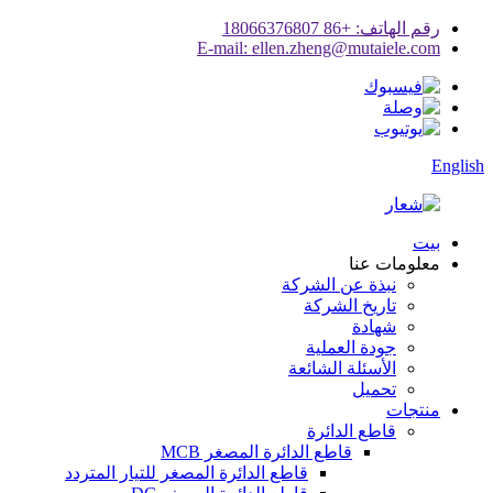
رقم الهاتف: +86 18066376807
E-mail: ellen.zheng@mutaiele.com
English
بيت
معلومات عنا
نبذة عن الشركة
تاريخ الشركة
شهادة
جودة العملية
الأسئلة الشائعة
تحميل
منتجات
قاطع الدائرة
قاطع الدائرة المصغر MCB
قاطع الدائرة المصغر للتيار المتردد