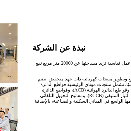
نبذة عن الشركة
تأسست مجموعة موتاي الكهربائية في عام 2012، ولديها ورشة عمل قياسية تزيد مساحتها عن 20000 متر مربع تقع
ع وتطوير منتجات كهربائية ذات جهد منخفض. تضم
هم 20 مهندسًا متخصصًا وفنيًا. تشمل منتجات موتاي الرئيسية قواطع الدائرة
المصغرة (MCB)، وقواطع الدائرة المصغرة المصبوبة (MCCB)، وقواطع الدائرة الهوائية (ACB)، وقواطع الدائرة
المتبقية مع التيار المتبقي (RCBO)، وقواطع الدائرة المتبقية مع التيار المتبقي (RCCB)، ومفاتيح التحويل التلقائي
دامها الواسع في المباني السكنية والصناعية، بالإضافة