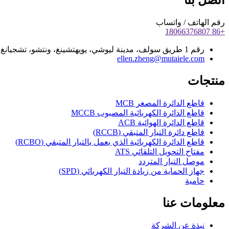
اتصل بنا
رقم الهاتف / واتساب
+86 18066376807
رقم 1 طريق سولف، مدينة ليوشي، يويهتشينغ، ونتشو، تشجيانغ، الصين
ellen.zheng@mutaiele.com
منتجات
قاطع الدائرة المصغر MCB
قاطع الدائرة الكهربائية المصبوب MCCB
قاطع الدائرة الهوائية ACB
قاطع دائرة التيار المتبقي (RCCB)
قاطع الدائرة الكهربائية الذي يعمل بالتيار المتبقي (RCBO)
مفتاح التحويل التلقائي ATS
موصل التيار المتردد
جهاز الحماية من زيادة التيار الكهربائي (SPD)
حامية
معلومات عنا
نبذة عن الشركة